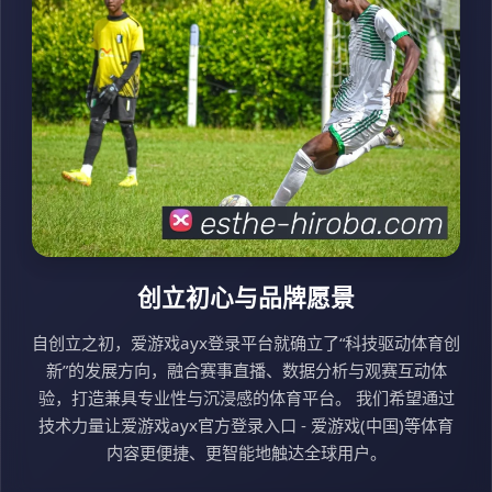
创立初心与品牌愿景
自创立之初，爱游戏ayx登录平台就确立了“科技驱动体育创
新”的发展方向，融合赛事直播、数据分析与观赛互动体
验，打造兼具专业性与沉浸感的体育平台。 我们希望通过
技术力量让爱游戏ayx官方登录入口 - 爱游戏(中国)等体育
内容更便捷、更智能地触达全球用户。