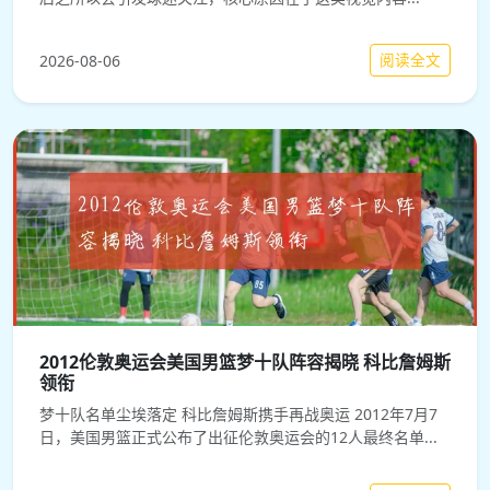
阅读全文
2026-08-06
2012伦敦奥运会美国男篮梦十队阵容揭晓 科比詹姆斯
领衔
梦十队名单尘埃落定 科比詹姆斯携手再战奥运 2012年7月7
日，美国男篮正式公布了出征伦敦奥运会的12人最终名单...