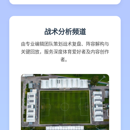
战术分析频道
由专业编辑团队策划战术复盘、阵容解构与
关键回放，服务深度体育爱好者及内容创作
者。