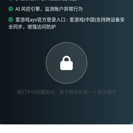
AI 风控引擎，监测账户异常行为
爱游戏ayx官方登录入口 - 爱游戏(中国)支持跨设备安
全同步，增强访问防护
我们不仅构建防线，更不断优化每一个安全细节