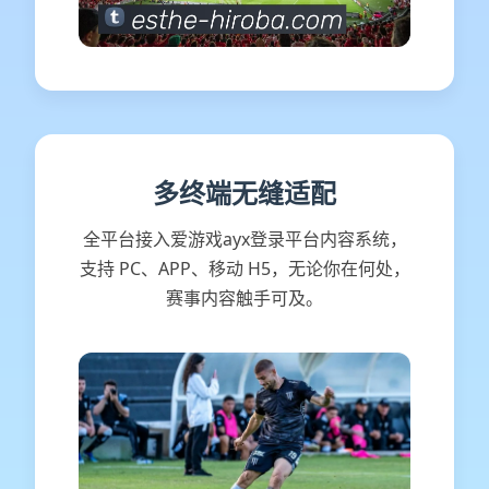
多终端无缝适配
全平台接入爱游戏ayx登录平台内容系统，
支持 PC、APP、移动 H5，无论你在何处，
赛事内容触手可及。