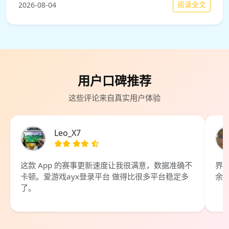
阅读全文
2026-08-04
用户口碑推荐
这些评论来自真实用户体验
Leo_X7
这款 App 的赛事更新速度让我很满意，数据准确不
界
卡顿。爱游戏ayx登录平台 做得比很多平台稳定多
余
了。