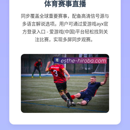
体育赛事直播
同步覆盖全球重要赛事，配备高清信号源与
多语言解说选项。用户可通过爱游戏ayx官
方登录入口 - 爱游戏(中国)平台轻松找到关
注比赛，实现多屏同步观赛。