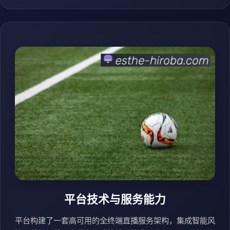
平台技术与服务能力
平台构建了一套高可用的全终端直播服务架构，集成智能风